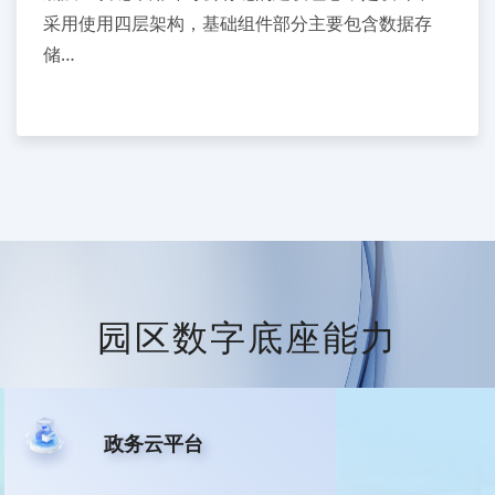
采用使用四层架构，基础组件部分主要包含数据存
储…
园区数字底座能力
政务云平台