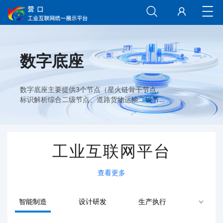
数字底座
数字底座主要提供3个节点（星火链骨干节点、
标识解析综合二级节点、道路货物运输二级节
点）+1个工业互联网平台+云中心的基础服务能
力。
工业互联网平台
查看更多
智能制造
设计研发
生产执行